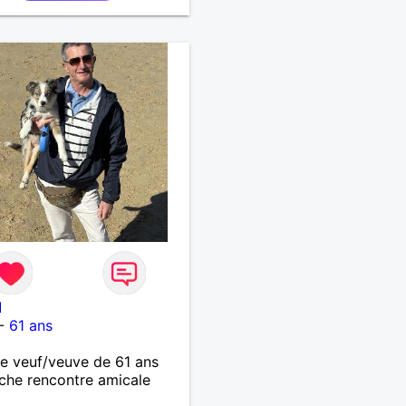
es proches et partager
ments inoubliables.
I
-
61 ans
 veuf/veuve de 61 ans
che rencontre amicale