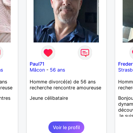
Paul71
Freder
ns
Mâcon
-
56 ans
Stras
ans
Homme divorcé(e) de 56 ans
Homme 
ureuse
recherche rencontre amoureuse
recher
ntres
Jeune célibataire
Bonjou
dynami
découv
Je sui
sport,
Voir le profil
autres