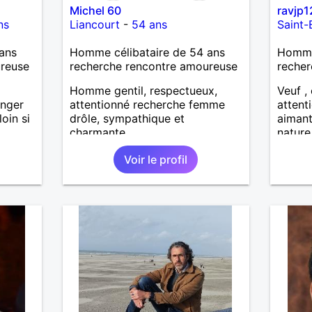
Michel 60
ravjp1
ns
Liancourt
-
54 ans
Saint-
ans
Homme célibataire de 54 ans
Homme
ureuse
recherche rencontre amoureuse
recher
Homme gentil, respectueux,
Veuf , 
anger
attentionné recherche femme
attenti
loin si
drôle, sympathique et
aimant
charmante
nature
dans u
Voir le profil
Reche
enviro
pour fi
serein
harmon