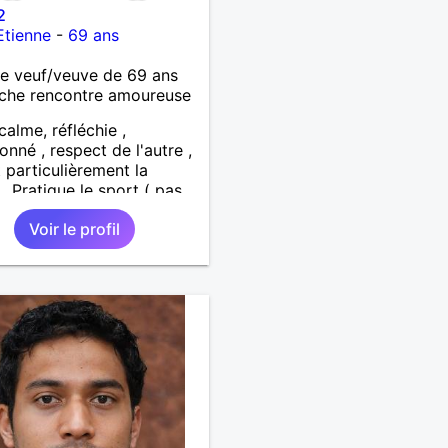
2
Etienne
-
69 ans
 veuf/veuve de 69 ans
che rencontre amoureuse
calme, réfléchie ,
onné , respect de l'autre ,
 particulièrement la
 . Pratique le sport ( pas
ne salle) et la randonnée.
Voir le profil
rche personne (50 km
n autour de saint étienne)
nir le reste de ma vie ,
ement , en parfaite
ie et confiance.