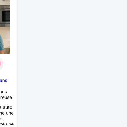
ans
ans
ureuse
is auto
che une
 ,
ste une