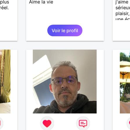
 plus
Aime la vie
j'aime 
éel.
sérieux
plaisi
une éc
Voir le profil