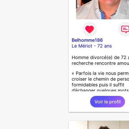
Belhomme186
Le Mériot
-
72 ans
Homme divorcé(e) de 72 
recherche rencontre amo
« Parfois la vie nous perm
croiser le chemin de pers
formidables puis il suffit
d’échanger quelques mots
comprendre qu’elles devi
Voir le profil
importantes et pour le res
notre vie. »