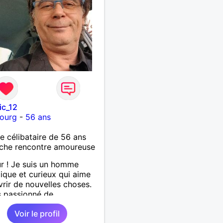
ic_12
bourg
-
56 ans
célibataire de 56 ans
che rencontre amoureuse
r ! Je suis un homme
que et curieux qui aime
rir de nouvelles choses.
s passionné de
musique douce,ballade et
Voir le profil
 J'adore passer du temps