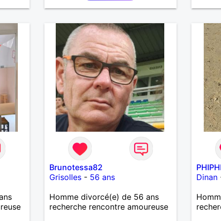
avec m
des mo
Brunotessa82
PHIPH
Grisolles
-
56 ans
Dinan
ans
Homme divorcé(e) de 56 ans
Homme
ureuse
recherche rencontre amoureuse
recher