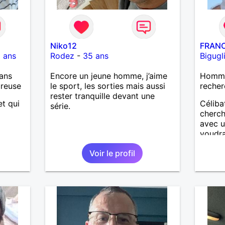
Niko12
FRAN
 ans
Rodez
-
35 ans
Bigugl
ans
Encore un jeune homme, j’aime
Homme
ureuse
le sport, les sorties mais aussi
recher
rester tranquille devant une
t qui
Céliba
série.
cherch
avec u
voudrai
comme
Voir le profil