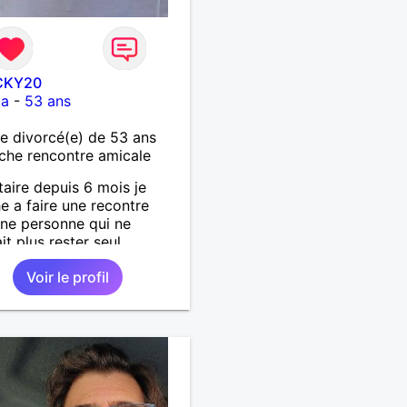
CKY20
ia
-
53 ans
 divorcé(e) de 53 ans
che rencontre amicale
taire depuis 6 mois je
e a faire une recontre
ne personne qui ne
t plus rester seul ,
 moi .
Voir le profil