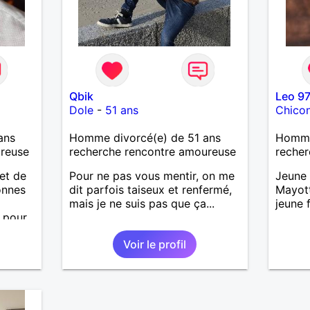
Qbik
Leo 9
Dole
-
51 ans
Chicon
ans
Homme divorcé(e) de 51 ans
Homme 
ureuse
recherche rencontre amoureuse
recher
et de
Pour ne pas vous mentir, on me
Jeune
onnes
dit parfois taiseux et renfermé,
Mayott
mais je ne suis pas que ça...
jeune 
 pour
ennent
Voir le profil
te de