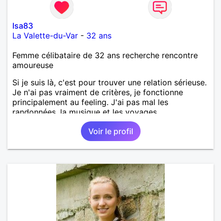
Isa83
La Valette-du-Var
-
32 ans
Femme célibataire de 32 ans recherche rencontre
amoureuse
Si je suis là, c'est pour trouver une relation sérieuse.
Je n'ai pas vraiment de critères, je fonctionne
principalement au feeling. J'ai pas mal les
randonnées, la musique et les voyages.
Voir le profil