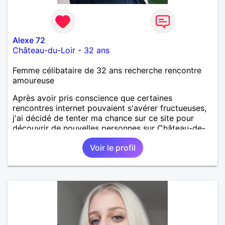
Alexe 72
Château-du-Loir
-
32 ans
Femme célibataire de 32 ans recherche rencontre
amoureuse
Après avoir pris conscience que certaines
rencontres internet pouvaient s'avérer fructueuses,
j'ai décidé de tenter ma chance sur ce site pour
découvrir de nouvelles personnes sur Château-de-
Loir voire Le Mans ou La Flèche !
Voir le profil