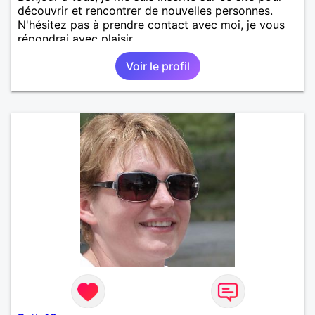
découvrir et rencontrer de nouvelles personnes.
N'hésitez pas à prendre contact avec moi, je vous
répondrai avec plaisir.
Voir le profil