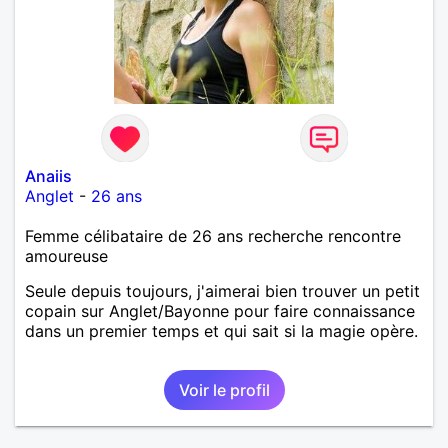
Anaiis
Anglet
-
26 ans
Femme célibataire de 26 ans recherche rencontre
amoureuse
Seule depuis toujours, j'aimerai bien trouver un petit
copain sur Anglet/Bayonne pour faire connaissance
dans un premier temps et qui sait si la magie opère.
Voir le profil