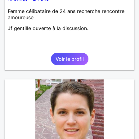
Femme célibataire de 24 ans recherche rencontre
amoureuse
Jf gentille ouverte à la discussion.
Voir le profil