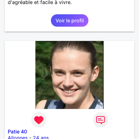
d'agréable et facile à vivre.
Voir le profil
Patie 40
Allonnes
-
24 ans