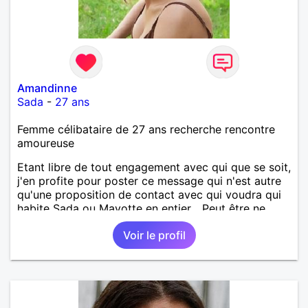
Amandinne
Sada
-
27 ans
Femme célibataire de 27 ans recherche rencontre
amoureuse
Etant libre de tout engagement avec qui que se soit,
j'en profite pour poster ce message qui n'est autre
qu'une proposition de contact avec qui voudra qui
habite Sada ou Mayotte en entier... Peut être ne
pourrai-je répondre à tout le monde, mais la perche
Voir le profil
est lancée et qui sait ce que cela pourrait donner. Je
reste optimiste sur l'avenir et vous ?