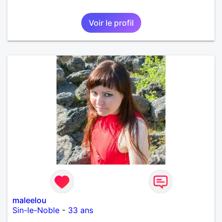
Voir le profil
maleelou
Sin-le-Noble
-
33 ans