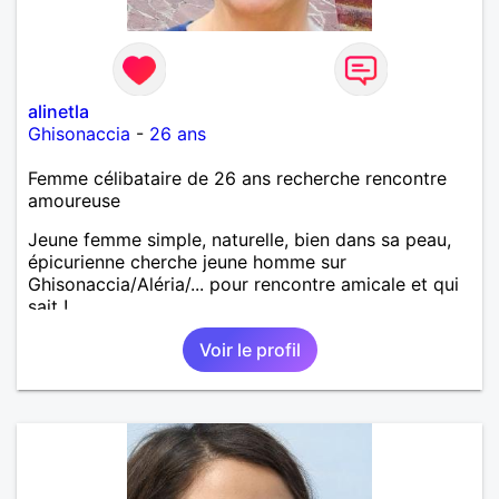
alinetla
Ghisonaccia
-
26 ans
Femme célibataire de 26 ans recherche rencontre
amoureuse
Jeune femme simple, naturelle, bien dans sa peau,
épicurienne cherche jeune homme sur
Ghisonaccia/Aléria/... pour rencontre amicale et qui
sait !
Voir le profil