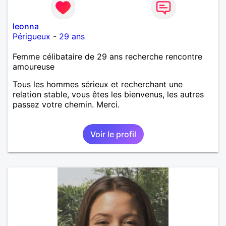
leonna
Périgueux
-
29 ans
Femme célibataire de 29 ans recherche rencontre
amoureuse
Tous les hommes sérieux et recherchant une
relation stable, vous êtes les bienvenus, les autres
passez votre chemin. Merci.
Voir le profil