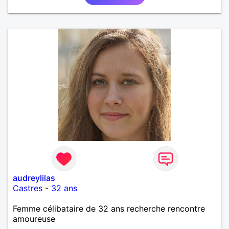
audreylilas
Castres
-
32 ans
Femme célibataire de 32 ans recherche rencontre
amoureuse