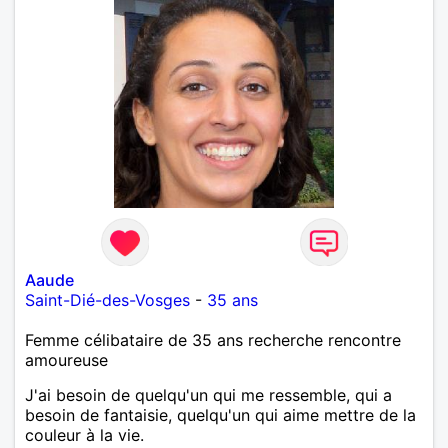
Aaude
Saint-Dié-des-Vosges
-
35 ans
Femme célibataire de 35 ans recherche rencontre
amoureuse
J'ai besoin de quelqu'un qui me ressemble, qui a
besoin de fantaisie, quelqu'un qui aime mettre de la
couleur à la vie.