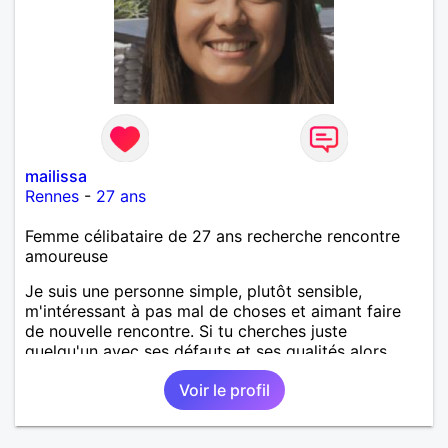
mailissa
Rennes
-
27 ans
Femme célibataire de 27 ans recherche rencontre
amoureuse
Je suis une personne simple, plutôt sensible,
m'intéressant à pas mal de choses et aimant faire
de nouvelle rencontre. Si tu cherches juste
quelqu'un avec ses défauts et ses qualités alors
pourquoi ne pas faire connaissance?
Voir le profil