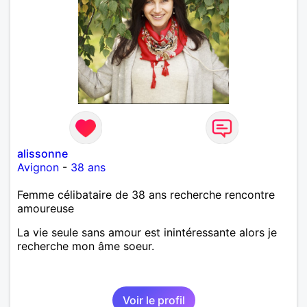
alissonne
Avignon
-
38 ans
Femme célibataire de 38 ans recherche rencontre
amoureuse
La vie seule sans amour est inintéressante alors je
recherche mon âme soeur.
Voir le profil