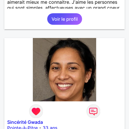
aimerait mieux me connaitre. J'aime les personnes
qui sont simples, affectueuses avec un grand coeur.
Voir le profil
Sincérité Gwada
Pointe-à-Pitre
-
33 ans