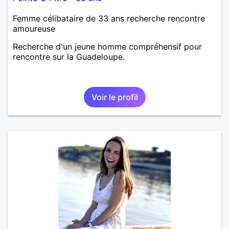
Femme célibataire de 33 ans recherche rencontre
amoureuse
Recherche d'un jeune homme compréhensif pour
rencontre sur la Guadeloupe.
Voir le profil