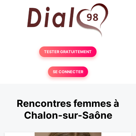
TESTER GRATUITEMENT
SE CONNECTER
Rencontres femmes à
Chalon-sur-Saône