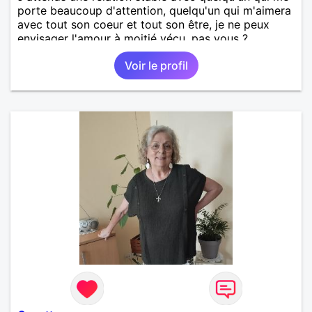
porte beaucoup d'attention, quelqu'un qui m'aimera
avec tout son coeur et tout son être, je ne peux
envisager l'amour à moitié vécu, pas vous ?
Voir le profil