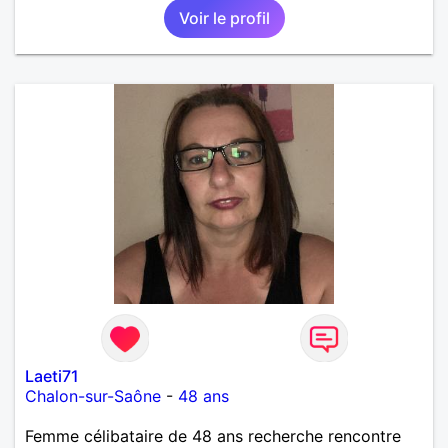
Voir le profil
Laeti71
Chalon-sur-Saône
-
48 ans
Femme célibataire de 48 ans recherche rencontre