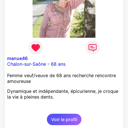
manue46
Chalon-sur-Saône
-
68 ans
Femme veuf/veuve de 68 ans recherche rencontre
amoureuse
Dynamique et indépendante, épicurienne, je croque
la vie à pleines dents.
Voir le profil