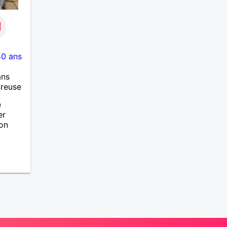
40 ans
ans
ureuse
e
er
 on