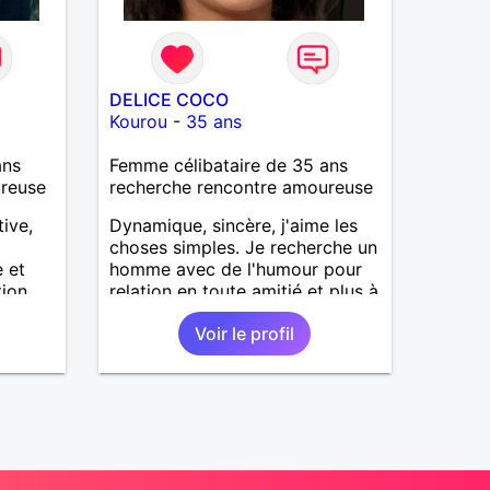
DELICE COCO
Kourou
-
35 ans
ans
Femme célibataire de 35 ans
ureuse
recherche rencontre amoureuse
ive,
Dynamique, sincère, j'aime les
choses simples. Je recherche un
e et
homme avec de l'humour pour
tion
relation en toute amitié et plus à
estime,
voir.
Voir le profil
eté et