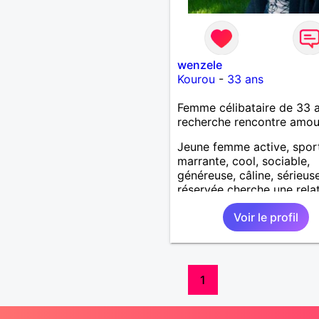
wenzele
Kourou
-
33 ans
Femme célibataire de 33 
recherche rencontre amo
Jeune femme active, sport
marrante, cool, sociable,
généreuse, câline, sérieus
réservée cherche une rela
sérieuse durable dotée d'
Voir le profil
d'amour sincère, d'honnêt
de respect.
1