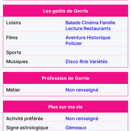
Les goûts de Gerrie
Loisirs
Balade
Cinéma
Famille
Lecture
Restaurants
Films
Aventure
Historique
Policier
Sports
Musiques
Disco
Rnb
Variétés
Profession de Gerrie
Métier
Non renseigné
Plus sur ma vie
Activité préférée
Non renseigné
Signe astrologique
Gémeaux