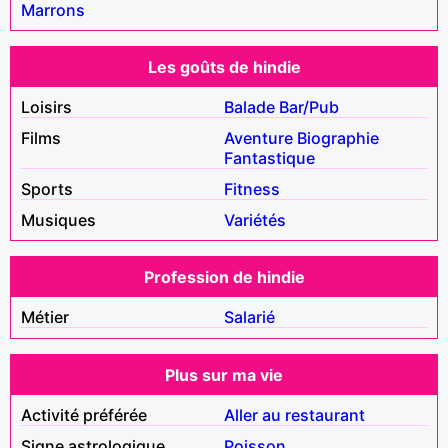
Marrons
Les goûts de hindie
Loisirs
Balade
Bar/Pub
Films
Aventure
Biographie
Fantastique
Sports
Fitness
Musiques
Variétés
Profession de hindie
Métier
Salarié
Plus sur ma vie
Activité préférée
Aller au restaurant
Signe astrologique
Poisson