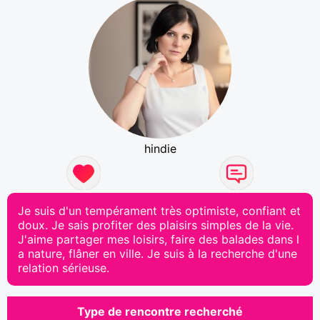
hindie
Je suis d'un tempérament très optimiste, confiant et
doux. Je sais profiter des plaisirs simples de la vie.
J'aime partager mes loisirs, faire des balades dans l
a nature, flâner en ville. Je suis à la recherche d'une
relation sérieuse.
Type de rencontre recherché