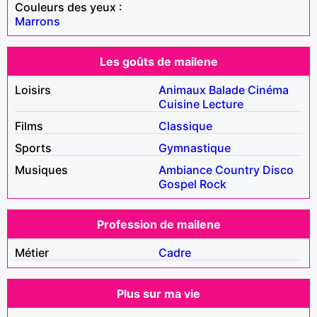
Couleurs des yeux :
Marrons
Les goûts de mailene
Loisirs
Animaux
Balade
Cinéma
Cuisine
Lecture
Films
Classique
Sports
Gymnastique
Musiques
Ambiance
Country
Disco
Gospel
Rock
Profession de mailene
Métier
Cadre
Plus sur ma vie