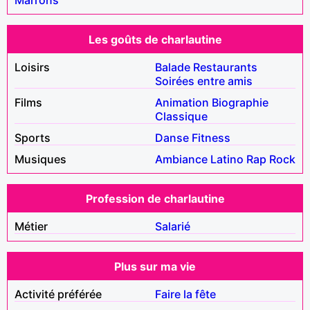
Les goûts de charlautine
Loisirs
Balade
Restaurants
Soirées entre amis
Films
Animation
Biographie
Classique
Sports
Danse
Fitness
Musiques
Ambiance
Latino
Rap
Rock
Profession de charlautine
Métier
Salarié
Plus sur ma vie
Activité préférée
Faire la fête