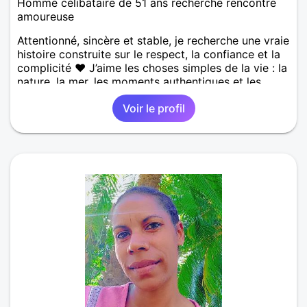
Homme célibataire de 51 ans recherche rencontre
amoureuse
Attentionné, sincère et stable, je recherche une vraie
histoire construite sur le respect, la confiance et la
complicité ❤️ J’aime les choses simples de la vie : la
nature, la mer, les moments authentiques et les
personnes au grand cœur 🌊🌿 Très câlin et
Voir le profil
affectueux, j’adore les petits moments de tendresse
et les calinous réguliers 😊❤️ La solitude finit parfois
par peser, alors si tu es en Nouvelle-Calédonie et
que tu crois encore à un amour vrai, prenons le
temps de discuter… et laissons l’avenir nous guider
🌹