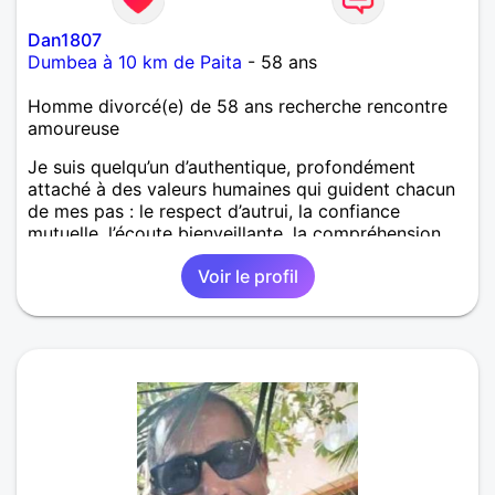
Dan1807
Dumbea à 10 km de Paita
- 58 ans
Homme divorcé(e) de 58 ans recherche rencontre
amoureuse
Je suis quelqu’un d’authentique, profondément
attaché à des valeurs humaines qui guident chacun
de mes pas : le respect d’autrui, la confiance
mutuelle, l’écoute bienveillante, la compréhension,
l’honnêteté et la sincérité. Ce sont pour moi les
Voir le profil
fondations d’un lien vrai, d’une relation équilibrée où
chacun peut être pleinement lui-même, sans artifice
ni jugement. J’ai appris, au fil de mon parcours, que
rien ne vaut la transparence des cœurs, la force d’un
regard complice et la beauté d’un dialogue qui élève
plutôt que de diviser. Je crois en la loyauté, en la
parole donnée, et en cette capacité à se soutenir
sans condition, même dans le silence. Je ne cherche
pas simplement une présence, mais une essence.
Une femme avec qui partager un regard dans lequel